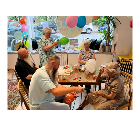
Leaflet
, ©
OpenStreetMap
Mitwirkende