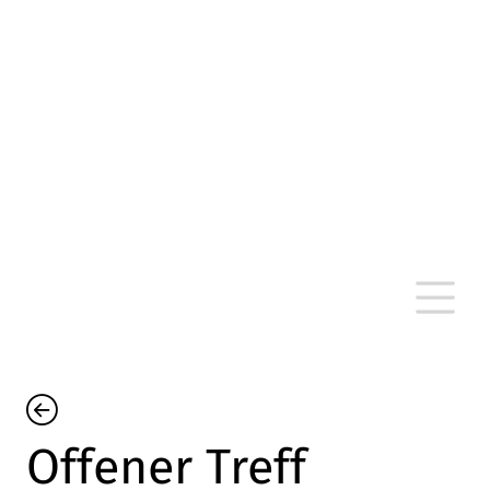
altersarmut Ulm nein e. V.
Von Bürgern für Bürger in Ulm, um Ulm und
um Ulm herum
Offener Treff