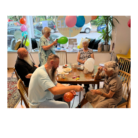
Leaflet
, ©
OpenStreetMap
Mitwirkende