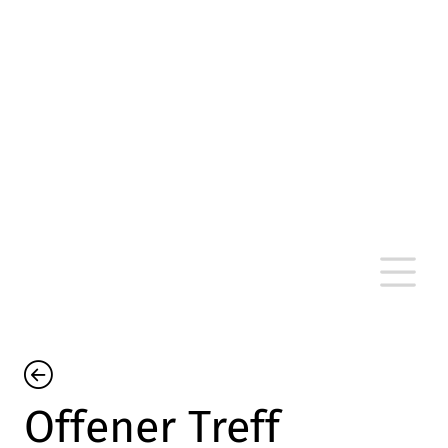
altersarmut Ulm nein e. V.
Von Bürgern für Bürger in Ulm, um Ulm und
um Ulm herum
Offener Treff