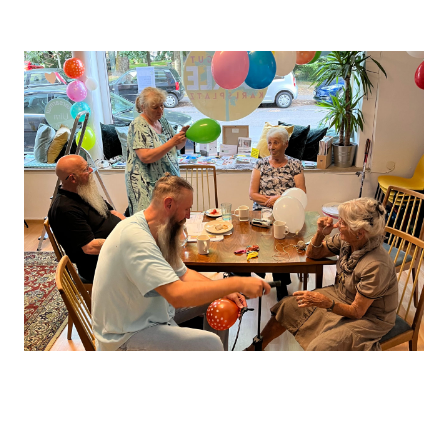
Leaflet
, ©
OpenStreetMap
Mitwirkende