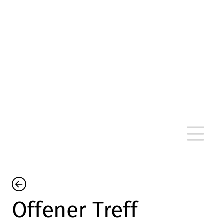
altersarmut Ulm nein e. V.
Von Bürgern für Bürger in Ulm, um Ulm und
um Ulm herum
Offener Treff