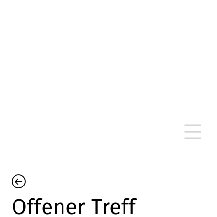
altersarmut Ulm nein e. V.
Von Bürgern für Bürger in Ulm, um Ulm und
um Ulm herum
Offener Treff