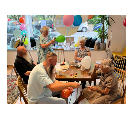
Leaflet
, ©
OpenStreetMap
Mitwirkende