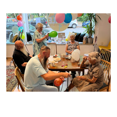
Leaflet
, ©
OpenStreetMap
Mitwirkende