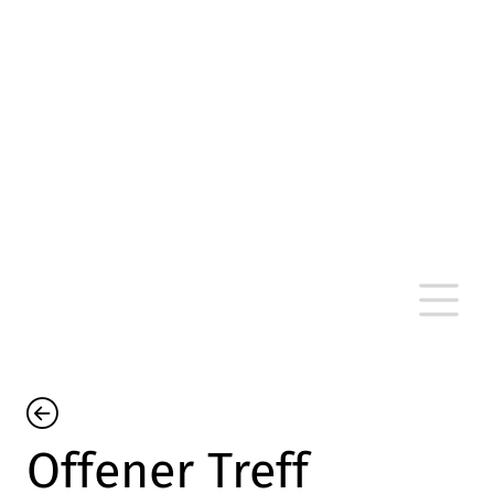
altersarmut Ulm nein e. V.
Von Bürgern für Bürger in Ulm, um Ulm und
um Ulm herum
Offener Treff