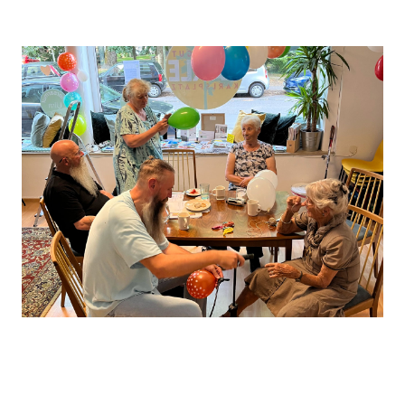
Leaflet
, ©
OpenStreetMap
Mitwirkende