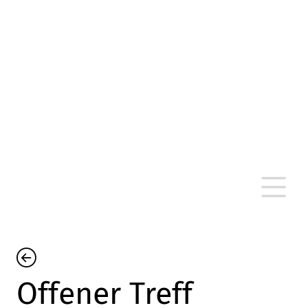
altersarmut Ulm nein e. V.
Von Bürgern für Bürger in Ulm, um Ulm und
um Ulm herum
Offener Treff