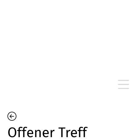
altersarmut Ulm nein e. V.
Von Bürgern für Bürger in Ulm, um Ulm und
um Ulm herum
Offener Treff