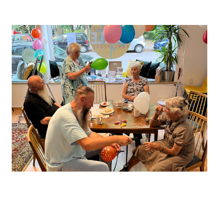
Leaflet
, ©
OpenStreetMap
Mitwirkende