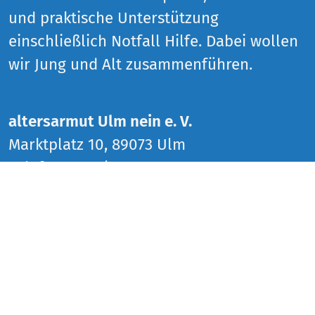
und praktische Unterstützung
einschließlich Notfall Hilfe. Dabei wollen
wir Jung und Alt zusammenführen.
altersarmut Ulm nein e. V.
Marktplatz 10, 89073 Ulm
Telefon 0731 / 37 49 35 67
info@aulmn.de
www.altersarmut-ulm-nein.de
ÖFFNUNGSZEITEN
Donnerstag 14 bis 18 Uhr
Freitag 14 bis 18 Uhr