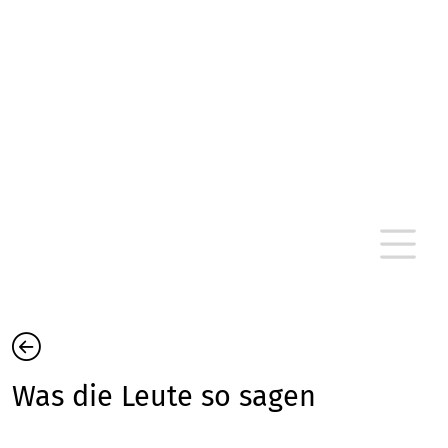
altersarmut Ulm nein e. V.
Von Bürgern für Bürger in Ulm, um Ulm und
um Ulm herum
Was die Leute so sagen