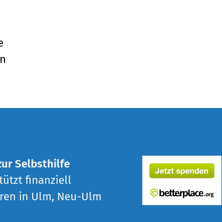
e
an
zur Selbsthilfe
ützt finanziell
ren in Ulm, Neu-Ulm