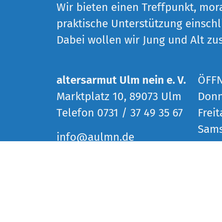
Wir bieten einen Treffpunkt, mor
praktische Unterstützung einschli
Dabei wollen wir Jung und Alt z
altersarmut Ulm nein e. V.
ÖFF
Marktplatz 10, 89073 Ulm
Donn
Telefon 0731 / 37 49 35 67
Freit
Sams
info@aulmn.de
www.altersarmut-ulm-
und 
nein.de
Vera
SOCIAL MEDIA