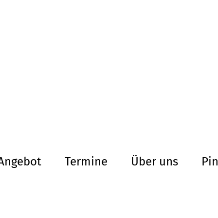
altersarmut Ul
Von Bürgern für Bürg
herum
Angebot
Termine
Über uns
Pi