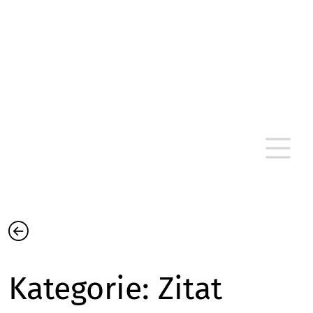
altersarmut Ulm nein e. V.
Von Bürgern für Bürger in Ulm, um Ulm und
um Ulm herum
Kategorie:
Zitat