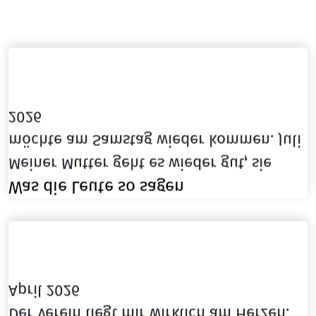
2026
möchte am Samstag wieder kommen. Juli
Meiner Mutter geht es wieder gut, sie
Was die Leute so sagen
April 2026
Der Verein liegt mir wirklich am Herzen.