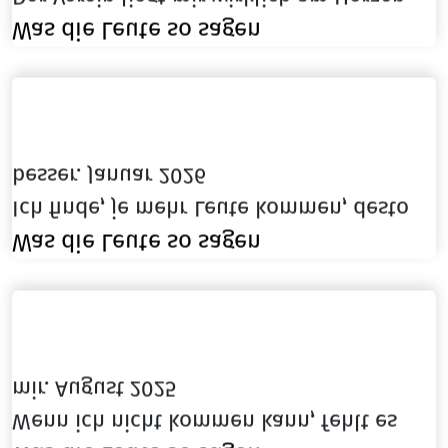
Was die Leute so sagen
besser. Januar 2026
Ich finde, je mehr Leute kommen, desto
Was die Leute so sagen
mir. August 2025
Wenn ich nicht kommen kann, fehlt es